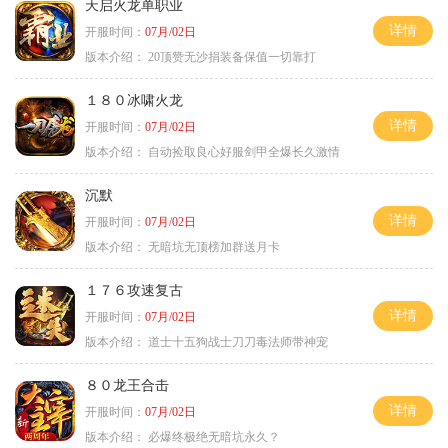
天启火龙单职业
详情
开服时间：
07月/02日
版本介绍：
20顶赞无沙捐装备保值一切靠打
１８０冰啸火龙
详情
开服时间：
07月/02日
版本介绍：
自动捡取良心好服剑甲全爆长久激情
沉默
详情
开服时间：
07月/02日
版本介绍：
无暗坑无顶榜加群送月卡
１７６攻速复古
详情
开服时间：
07月/02日
版本介绍：
道士十五狗战士刀刀毒法师带神宠
８０龙王合击
详情
开服时间：
07月/02日
版本介绍：
必爆终极绝无暗坑永久？