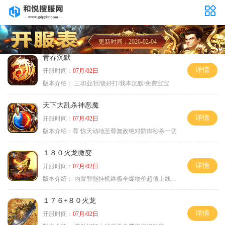
更新时间：2026-02-04
青春沉默
详情
开服时间：
07月/02日
版本介绍：
三职业/回馈好打/我本沉默/免费宝宝
天下大乱杀神恶魔
详情
开服时间：
07月/02日
版本介绍：
荐 惊天动地至尊無敌绝对防御秒杀一切
１８０火龙微变
详情
开服时间：
07月/02日
版本介绍：
内置智能挂机终极全爆物价超值上线送神器
１７６+８０火龙
详情
开服时间：
07月/02日