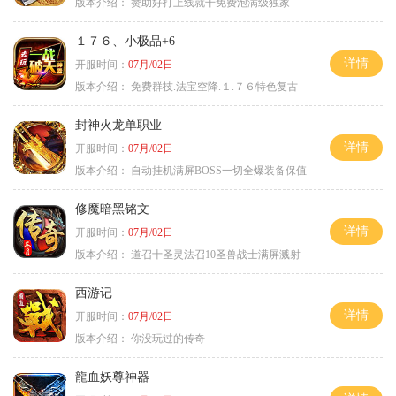
版本介绍：
赞助好打上线就干免费泡满级独家
１７６、小极品+6
详情
开服时间：
07月/02日
版本介绍：
免费群技.法宝空降.１.７６特色复古
封神火龙单职业
详情
开服时间：
07月/02日
版本介绍：
自动挂机满屏BOSS一切全爆装备保值
修魔暗黑铭文
详情
开服时间：
07月/02日
版本介绍：
道召十圣灵法召10圣兽战士满屏溅射
西游记
详情
开服时间：
07月/02日
版本介绍：
你没玩过的传奇
龍血妖尊神器